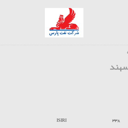
سهند
ISIRI
338