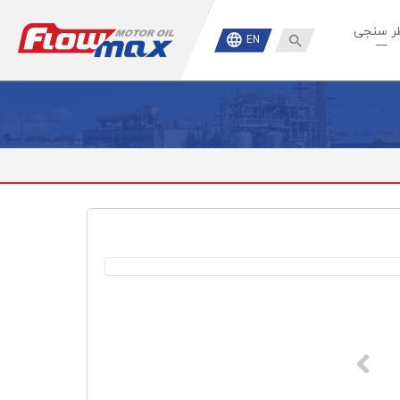
ر سنجی

EN