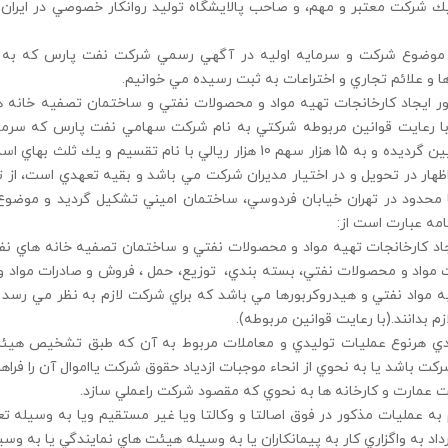
ك شركت معتبر و مهم، و صاحب پالايشگاه توليد روانكار خصوصي در ايران
 و علائم تجاري و اختراعات به ثبت رسيده مي خوانيم.
ر ايجاد كارخانجات تهيه مواد و محصولات نفتي و ساختمان تصفيه خانه 
ريال تعيين گرديده و به 15 هزار سهم 10 هزار ريالي با نام تقسيم و 
محدود در تهران خيابان فردوسي، ساختمان اميني تشكيل گرديد و موضوع
مه عبارت است از:
جاد كارخانجات تهيه مواد و محصولات نفتي و ساختمان تصفيه خانه هاي ن
ت مواد و محصولات نفتي، بسته بندي، توزيع، حمل ، فروش و صادرات مواد 
ه مواد نفتي و هيدروكربورها مي باشد كه براي شركت لازم به نظر مي رسد ي
زم بدانند.(با رعايت قوانين مربوطه).
ي هرنوع عمليات توليدي و معاملات مربوط به آن كه طبق تشخيص هي
ركت باشد يا به نحوي از انحاء موجبات ازدياد حقوق شركت يااموال آن را فراه
 عمارت و كارخانه ها به نحوي كه مقصود شركت راعملي سازد.
م به عمليات مذكور در فوق اصالتا و وكالتا ويا غير مستقيم ويا به وسيله تع
رداد به واگزاري كار به پيمانكاران يا به وسيله هيئت هاي نمايندگي يا به و