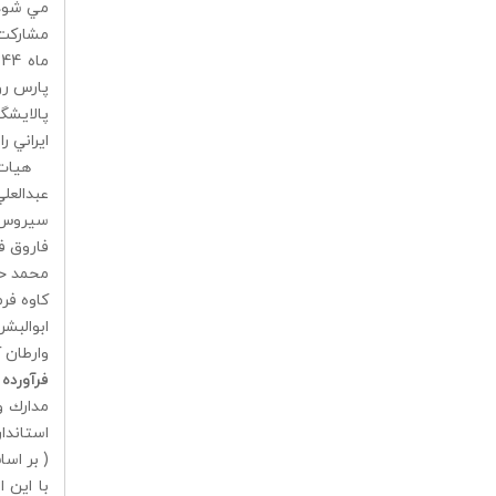
مي شود 
پارس رو
پالايشگ
ايراني ر
هيات مد
عبدالع
سيروس 
فاروق 
محمد 
كاوه ف
ابوالبش
وارطان
فرآورده 
مدارك و
استاندا
( بر اسا
با اين 