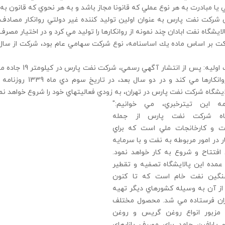
 يا مبادرت به هر نوع عملي كه قانونا مجاز باشد و به هر نحوي كه قانون به
ركت نفت پارس به عنوان اولين توليد كننده غير دولتي روانكار مصادف ب
ايشگاه نفت ابادان چند نمونه از روانكارها را توليد مي كرد و در اختيار مصرف
توليدات اوليه: 
لايشگاه شركت نفت پارس در تهران، به زودي فعاليتهاي خود را شروع خواهد نمو
مه اين تيترخبري، مي خوانيم:"
گاه شركت نفت پارس از جمله
 و كارخانجات ملي است كه براي
ار در امور مربوطه به نفت و با سرمايه
تتاح و شروع به كار خواهد نمود.
عمده اين پالايشگاه تصفيه و تقطير
نگين نفت خام است كه تا كنون
از آن به وسيله كشورهاي ديگر تهيه
ران فرستاده مي شد. محصول مختلف
ه مزبور انواع روغن گريس و روغن
 پارافين جامد براي مصرف بازارهاي