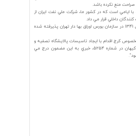
 صراحت منع نكرده باشد.
ا ايامي است كه در كشور ما، شركت ملي نفت ايران از
 كنندگان داخلي قرار مي داد.
نوع شركت بر اساس ماده يك اساسنامه، نوع شركت سهامي عام بود، شركت از سال 1341 در سازمان بورس اوراق بها دار تهران پذيرفته شده
پس از انتشار آگهي رسمي، شركت نفت پارس در كيلومتر 19 جاده مخصوص كرج اقدام با ايجاد تاسيسات پالايشگاه تصفيه و
توليد روانكارها مي كند و در دو سال بعد، در تاريخ سوم دي ماه 1339 روزنامه كيهان در شماره 5254، خبري به اين مضمون درج مي
د".