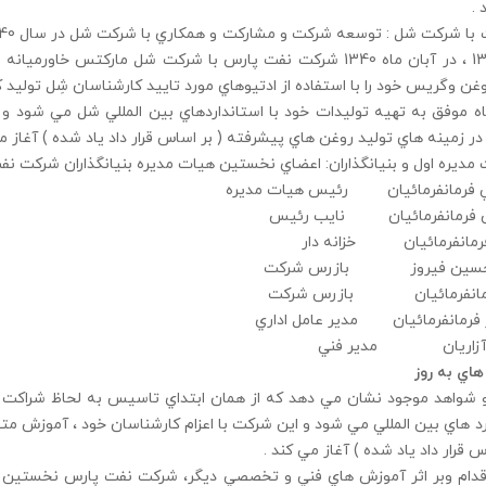
.
ماه 1344 ، در آبان ماه 1340 شركت نفت پارس با شركت شل ماركتس
غن وگريس خود را با استفاده از ادتيوهاي مورد تاييد كارشناسان شِل توليد ك
اه موفق به تهيه توليدات خود با استانداردهاي بين المللي شل مي شود 
ا در زمينه هاي توليد روغن هاي پيشرفته ( بر اساس قرار داد ياد شده ) آغاز م
يره اول و بنيانگذاران: اعضاي نخستين هيات مديره بنيانگذاران شركت ن
لي فرمانفرمائيان رئيس هيات مديره
فرمانفرمائيان نايب رئيس
فرمانفرمائيان خزانه دار
حسين فيروز بازرس شركت
رمانفرمائيان بازرس شركت
ر فرمانفرمائيان مدير عامل اداري
 آزاريان مدير فني
هاي به روز
 شواهد موجود نشان مي دهد كه از همان ابتداي تاسيس به لحاظ شراكت با
رد هاي بين المللي مي شود و اين شركت با اعزام كارشناسان خود ، آموزش مت
س قرار داد ياد شده ) آغاز مي كند .
اقدام وبر اثر آموزش هاي فني و تخصصي ديگر، شركت نفت پارس نخستين