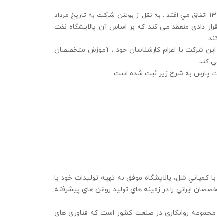
مشاركت با شركت شل : توسعه شركت و مشاركت و همكاري با شركت شل در سال 1340 اتفاق مي افتد . به نقل از بولتن شركت به تاريخ مرداد
 خاورميانه قرار دادي منعقد مي كند كه بر اساس آن پالايشگاه نفت
ند.
و اين شركت با اعزام كارشناسان خود ، آموزش متخصصان
ي كند.
فت پارس به شرح زير ثبت شده است .
 كمپاني شل، پالايشگاه موفق به تهيه توليدات خود با
خصصان ايراني را در زمينه هاي توليد روغن هاي پيشرفته
 مجموعه روانكاري در صنعت كشور است كه فناوري هاي