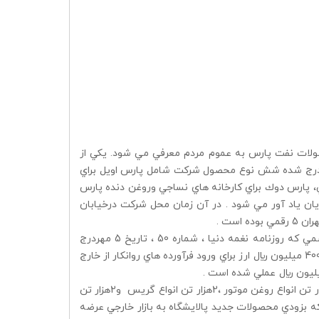
ات نفت پارس به عموم مردم معرفي مي شود. يكي از
يي كه در اين زمينه در روزنامه اطلاعات دوشنبه 19 شهريور درج شده شش نوع محصول شركت شامل پارس اويل براي
ي، پارس دوك براي كارخانه هاي نساجي وروغن دنده پارس
يان ياد آور مي شود . در آن زمان محل شركت درخيابان
گزارش رسمي در اواخر شهريور ماه 1341 ، مدير عامل وقت شركت در يك گزارش رسمي كه روزنامه نغمه دنيا ، شماره 50 ، تاريخ 5 مهردرج
شده اعلام مي كند كه طي سال 1338 حدود 500 ميليون ريال وطي سال 1339 حدود 400 ميليون ريال ارز براي ورود فرآورده هاي روانكار از خارج
در همين گزارش ظرفيت توليد پالايشگاه نفت پارس ( در سال 1341 ) را معادل 20 هزار تن انواع روغن موتور ،‌2هزار تن انواع گريس و2هزار تن
 بزودي محصولات جديد پالايشگاه به بازار خارجي عرضه