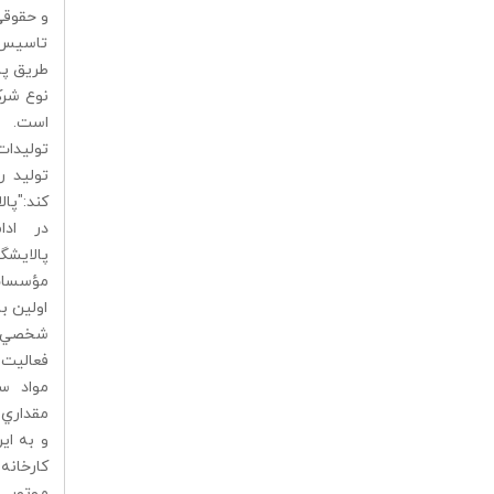
و حقوقي
تاسيس ش
طريق پال
است.
كند:"پا
در ادا
پالايش
مؤسسات
اولين ب
شخصي اف
فعاليت 
مواد س
مقداري 
و به اي
كارخان
موتور و