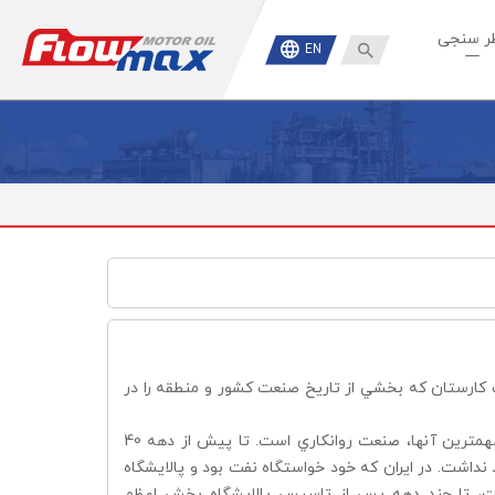
ر سنجی

EN
 كارستان كه بخشي از تاريخ صنعت كشور و منطقه را در
اين اتفاق درباره صنايع انگشت شماري در كشور، به واقعيت پيوسته كه يكي از مهمترين آنها، صنعت روانكاري است. تا پيش از دهه 40
ه وجود نداشت. در ايران كه خود خواستگاه نفت بود و پالايشگاه
داشت، تا چند دهه پس از تاسيس پالايشگاه بخش اعظم