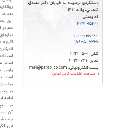
دستگردي نرسيده به خيابان دكتر مصدق
روانكار
شمـالي، پلاك 143
بعد ها 
کد پستی:
اين بخش
44911-15499
هم در ا
نيازهاي
صندوق پستی:
اگرچه د
5467 -15875
اندركار
تلفن: 22229500
استفاده
نمابر: 22229744
اسناد م
پست الکترونیکی: mail@parsoilco.com
پارس، م
مشاهده اطلاعات کامل تماس
است. بي
دولتيان
ادامه ا
آن توج
جلب شد