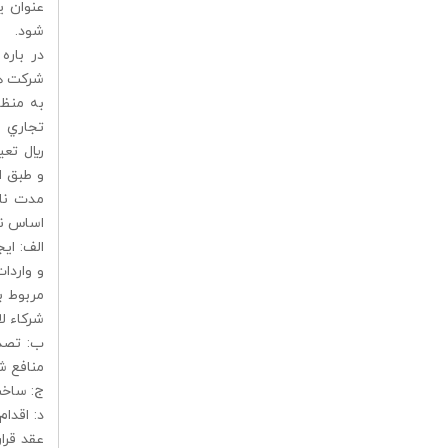
عنوان ي
شود.
شركت ها
به منظو
مدت نا 
اساس نا
الف: اي
و واردا
مربوط ب
شركاء لا
ب: تصد
منافع ش
ج: ساخت
د: اقدا
عقد قرا