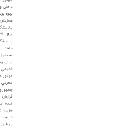
داخلي و
بهره برد
همزمان 
پالايشگ
پالايشگ
جامد و 
استقبال
از ان 
موتور ه
معرفي ش
جمهوري ( خيابا
هزينه شده 
پارافين