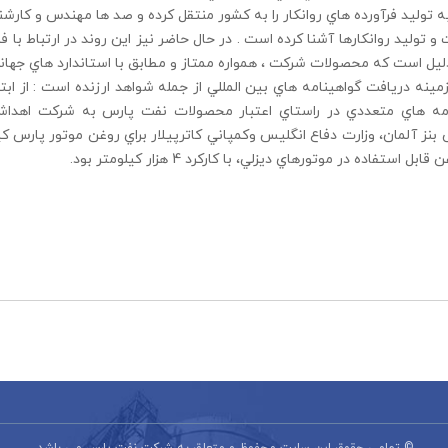
ه توليد فرآورده هاي روانكار را به كشور منتقل كرده و صد ها مهندس و كارش
 توليد روانكارها آشنا كرده است . در حال حاضر نيز اين روند در ارتباط با فن
يل است كه محصولات شركت ، همواره ممتاز و مطابق با استاندارد هاي جها
زمينه دريافت گواهينامه هاي بين المللي از جمله شواهد ارزنده است : از
مه هاي متعددي در راستاي اعتبار محصولات نفت پارس به شركت اهداشد
قابل استفاده در موتورهاي ديزلي، با كاركرد 4 هزار كيلومتر بود.