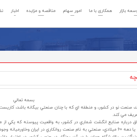
عه بازار
همکاری با ما
امور سهام
مناقصه و مزایده
اخبار
نظ
چه
بسمه تعالي
ك صنعت نو در كشور، و منطقه اي كه با چنان صنعتي بيگانه باشد، كاريست
ريف مي كند.
شمسي يا دهه 60 ميلادي، صنعتي به نام صنعت روانكاري در ايران وخاورميان
بزرگترين پالايشگاه جهان را در آن روزگار در جنوب كشور در اختيار 