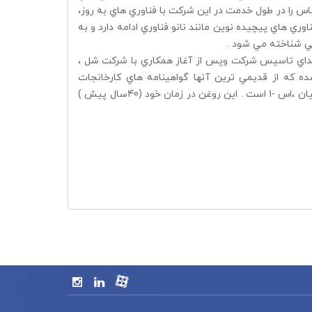
ناس را در طول خدمت در اين شركت با فناوري هاي به روز،
اوري هاي پيچيده نوين مانند نانو فناوري ادامه دارد و به
ني شناخته مي شود .
 ابتداي تاسيس شركت وپس از آغاز همكاري با شركت شل ،
ه كه از قديمي ترين آنها گواهينامه هاي كارخانجات
مرسدس بنز آلمان، وزارت دفاع انگليس وكمپاني كاترپيلار براي روغن موتور پارس كيان ،اس -1 است . اين روغن در زمان خود (40سال پيش )