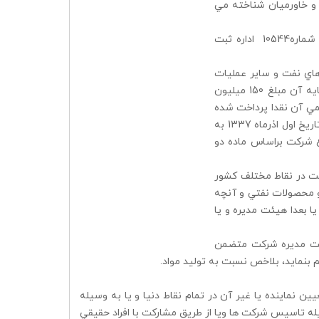
 و خاورميان شناخته مي
در باره موضوع شركت و سرمايه اوليه در آگهي رسمي شركت نفت پارس كه به شماره10544 اداره ثبت
هاي نفت و ساير عمليات
تجاري با رعايت قوانين مربوطه شركتي به نام شركت سهامي نفت پارس كه سرمايه آن مبلغ 150 ميليون
يك ثلث بهاي اسمي آن نقدا پرداخت شده
و طبق اظهار در تحويل و در اختيار مديران شركت مي باشد و بقيه تعهدي است، از تاريخ اول اذرماه 1337 به
 شركت براساس ماده دو
فت در نقاط مختلف كشور
و محصولات نفتي و آنچه
ا بعدا هيئت مديره و يا
ئت مديره شركت متضمن
م بنمايد، بلاخص نسبت به توليد مواد.
يين نماينده يا غير آن در تمام نقاط دنيا و يا به وسيله
سيله تاسيس شركت ها ويا از طريق مشاركت با افراد حقيقي