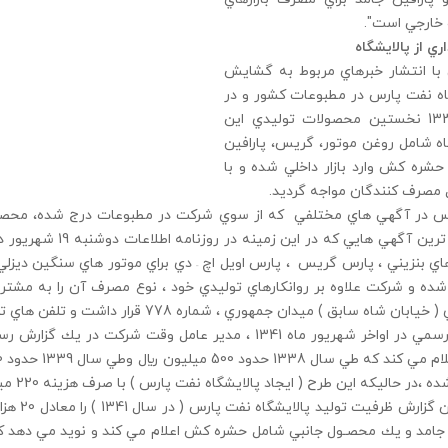
 خارجي است".
اري از پالايشگاه
با انتشار خبرهاي مربوط به گشايش
اه نفت پارس در مطبوعات كشور و در
سال 1339 نخستين محصولات توليدي اين
اه شامل روغن موتور، گريس، پارافين
حشره كش وارد بازار داخلي شده و با
 مصرف كنندگان مواجه گرديد.
پس در آگهي هاي مختلفي كه از سوي شركت در مطبوعات درج شده، محصول
قديمي ترين آگهي ها
اي بنزيني ، پارس گريس ، پارس اويل اچ – دي براي موتور هاي سنگين ديزل
ده و شركت علاوه بر روانكارهاي توليدي خود ،‌ نوع مصرف آن را به مشتر
ن شاه سابق ) ميدان جمهوري ، شماره 778 قرار داشت و تلفن هاي تهران 5 رقمي بوده است .
،‌در حاليكه اين طرح ( ايجاد پالايشگاه نفت پارس ) با صرف هزينه 220 ميليون ريال عملي شده است .
 جامد و يك محصـول جانبي شامل حشره كش اعلام مي كند و نويد مي دهد كه