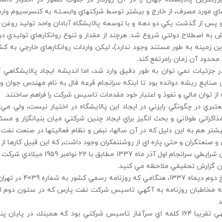
هاي مورد مصرف، از خارج و بيشتر توسط شركتهاي وابسـته به كنسرسيوم وار
و پس از گذشت يكي دو دهه و با توسعه پالايشگاه آبادان واحد توليد روغن در ا
 به اصطلاح دولتي شروع شد. هرچند از مقدار و تنوع روانكارهاي توليدي د
ين زمينه به طور مستند وجود ندارد)، ليكن واردات روانكارهاي خارجي ب
 محدود آن زمان رامرتفع كند.
ر جزئيات نمي توان به طور دقيق وارد شد، اما انديشه ايجاد پالايشگاهي 
ان صنايع ريشه دوانده بود تا اينكه سرانجام قرعه فال به نام مهندس جوان و
 از توان مالي و نفوذ و اعتبار خود مقدمات تاسيس شركت را فراهم ساختند.
عتبري در چگونگي رايزني در ايجاد اين پالايشگاه در اختيار نيست، ولي 
ذاكراتي طولاني و بحث انگيز براي ايجاد چنين شركتي ميان بنيانگزار و مس
شتر هم به اين دليل كه در آن سالها، نبض و نظام فعاليتها در صنعت نفت در 
 و صنعتگران و حتي پاره اي از روشننفكران وجود داشت
،
كه اين قبيل كارها ا
در چنين شرايطي سرانجام اول
ين گزارش تحقيقي ملاحظه مي كنيد.
ه مخاطبان روزنامه به آگهي تاسيس شركت نفت پارس كه در ستون دوم ا
.
اين آگهي تقريبا 164 كلمه اي سرآغاز تاسيس شركتي بود كه همينك در پا