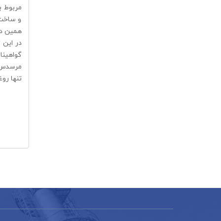
مربوط ب
و ساخت و
همين دل
در اين 
گواهينا
تنها روغن 