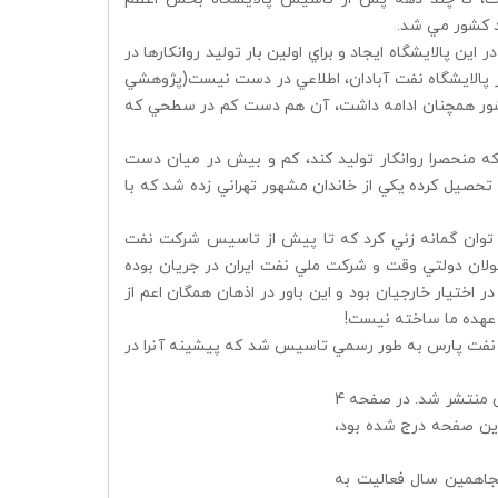
د كشور مي شد.
ين پالايشگاه ايجاد و براي اولين بار توليد روانكارها در
ر پالايشگاه نفت آبادان، اطلاعي در دست نيست(پژوهشي
ه كشور همچنان ادامه داشت، آن هم دست كم در سطحي كه
كه منحصرا روانكار توليد كند، كم و بيش در ميان دست
 تحصيل كرده يكي از خاندان مشهور تهراني زده شد كه با
مي توان گمانه زني كرد كه تا پيش از تاسيس شركت نفت
ئولان دولتي وقت و شركت ملي نفت ايران در جريان بوده
اختيار خارجيان بود و اين باور در اذهان همگان اعم از
ز عهده ما ساخته نيست!
 آذر ماه 1337 مطابق با 22 نوامبر 1959 ميلادي شركت نفت پارس به طور رسمي تاسيس شد كه پيشينه آنرا در
در تاريخ دوم ديماه 1337، هنگامي كه روزنامه رسمي كشور به شماره 4039 در تهران منتشر شد. در صفحه 4
ين صفحه درج شده بود،
يان پنجاهمين سال فعاليت به