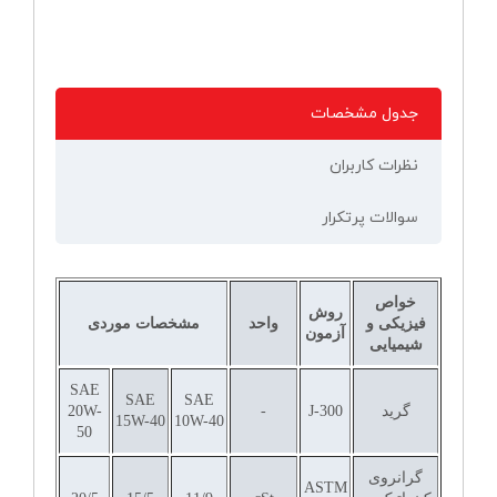
جدول مشخصات
نظرات کاربران
سوالات پرتکرار
خواص
روش
فیزیکی و
واحد
مشخصات موردی
آزمون
شیمیایی
SAE
SAE
SAE
گرید
J-300
-
20W-
15W-40
10W-40
50
گرانروی
ASTM