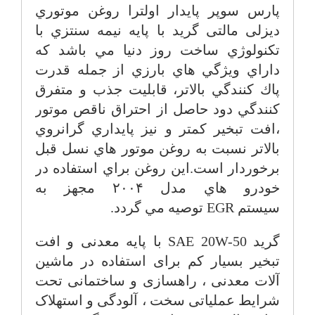
پارس سوپر پايدار اولترا روغن موتوري
دیزلی مالتی گرید با پايه نيمه سنتزي با
تكنولوژي ساخت روز دنيا مي باشد كه
داراي ويژگي هاي بارزي از جمله قدرت
پاك كنندگي بالاتر، قابليت جذب و متفرق
كنندگي دود حاصل از احتراق ناقص موتور
،افت تبخير كمتر و نيز پايداري گرانروي
بالاتر نسبت به روغن موتور هاي نسل قبل
برخوردار است
.
اين روغن براي استفاده در
خودرو هاي مدل ۲۰۰۴ مجهز به
سيستم
EGR
توصيه مي گردد
.
گرید
SAE 20W-50
با پایه معدنی و افت
تبخیر بسیار کم برای استفاده در ماشین
آلات معدنی ، راهسازی و ساختمانی تحت
شرایط عملیاتی سخت ، آلودگی و استهلاک