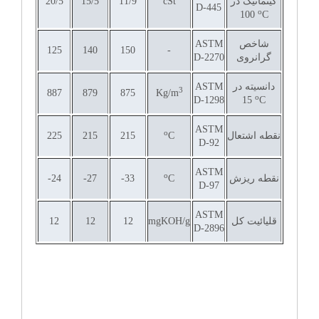
کینماتیک در
cSt
11/9
15/5
20/5
D-445
o
100
C
شاخص
ASTM
125
140
150
-
گرانروی
D-2270
دانسیته در
ASTM
3
887
879
875
Kg/m
o
D-1298
15
C
ASTM
o
نقطه اشتعال
C
215
215
225
D-92
ASTM
o
نقطه ریزش
C
33-
27-
24-
D-97
ASTM
قلیائیت کل
mgKOH/g
12
12
12
D-2896