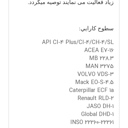
زیاد فعالیت می نمایند توصیه میگردد.
سطوح كارايي:
API CI-4 Plus/CI-4/CH-4/SL
ACEA E7-16
MB 228.3
MAN 3275
VOLVO VDS-3
Mack EO-S-4.5
Caterpillar ECF 1a
Renault RLD-2
JASO DH-1
Global DHD-1
INSO 22260-22261