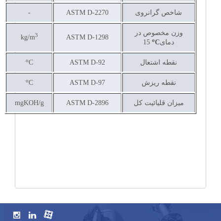
شاخص گرانروی
ASTM D-2270
-
وزن مخصوص در
3
kg/m
ASTM D-1298
o
دمای
C
15
o
نقطه اشتعال
ASTM D-92
C
o
نقطه ریزش
ASTM D-97
C
میزان قلیائیت کل
ASTM D-2896
mgKOH/g