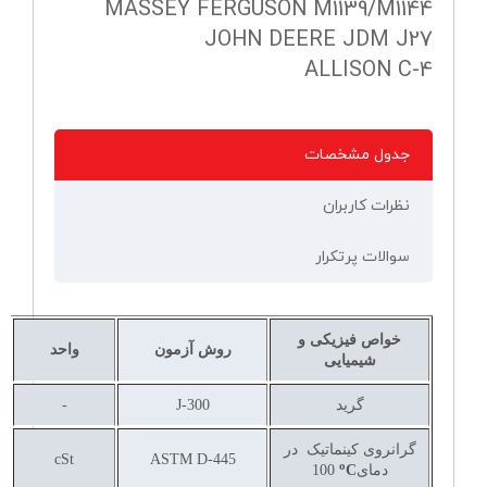
MASSEY FERGUSON M1139/M1144
JOHN DEERE JDM J27
ALLISON C-4
جدول مشخصات
نظرات کاربران
سوالات پرتکرار
خواص فیزیکی و
روش آزمون
واحد
شیمیایی
گرید
J-300
-
گرانروی کینماتیک در
cSt
ASTM D-445
o
دمای
C
100