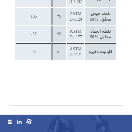
D-1287
نقطه جوش
ASTM
o
105
C
محلول
50%
D-1120
نقطه انجماد
ASTM
o
37-
C
محلول
50%
D-1177
ASTM
قلیائیت ذخیره
ml
26
D-1121