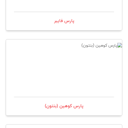
پارس فايبر
پارس كوهين (بنتون)