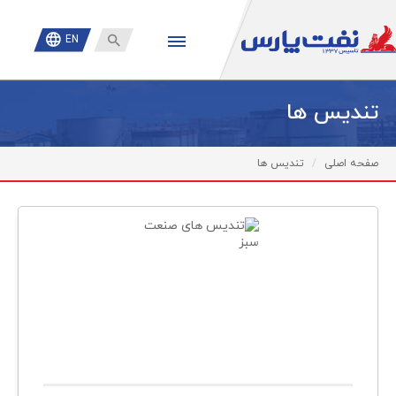

EN
تندیس ها
صفحه اصلی
تندیس ها