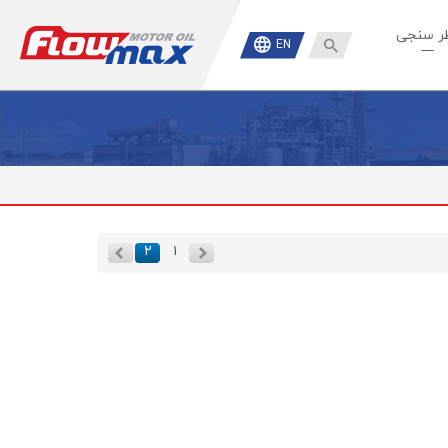
ر سنجی

EN
۲
۱